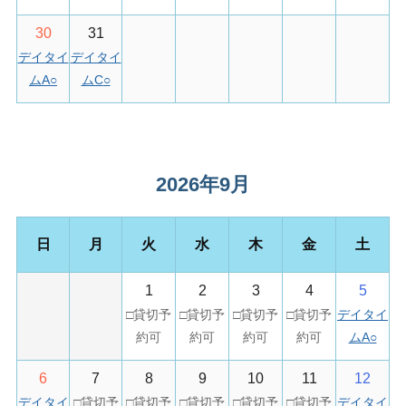
30
31
デイタイ
デイタイ
ムA
○
ムC
○
2026年9月
日
月
火
水
木
金
土
1
2
3
4
5
デイタイ
ムA
○
6
7
8
9
10
11
12
デイタイ
デイタイ