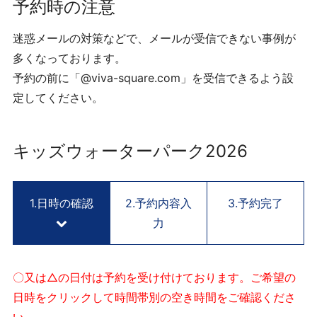
用
予約時の注意
予
約
迷惑メールの対策などで、メールが受信できない事例が
サ
多くなっております。
イ
予約の前に「@viva-square.com」を受信できるよう設
ト
定してください。
V
I
V
キッズウォーターパーク2026
A
S
Q
1.日時の確認
2.予約内容入
3.予約完了
U
力
A
R
E
K
〇又は△の日付は予約を受け付けております。ご希望の
Y
日時をクリックして時間帯別の空き時間をご確認くださ
O
い。