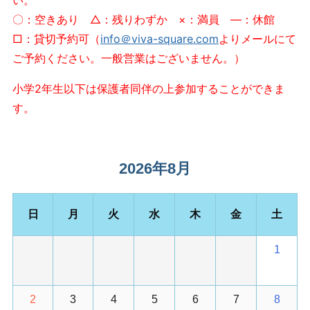
T
〇：空きあり △：残りわずか ×：満員 ―：休館
O
□：貸切予約可（
info＠viva-square.com
よりメールにて
施
ご予約ください。一般営業はございません。）
設
利
小学2年生以下は保護者同伴の上参加することができま
用
す。
予
約
が
で
2026年8月
き
ま
す
日
月
火
水
木
金
土
1
2
3
4
5
6
7
8