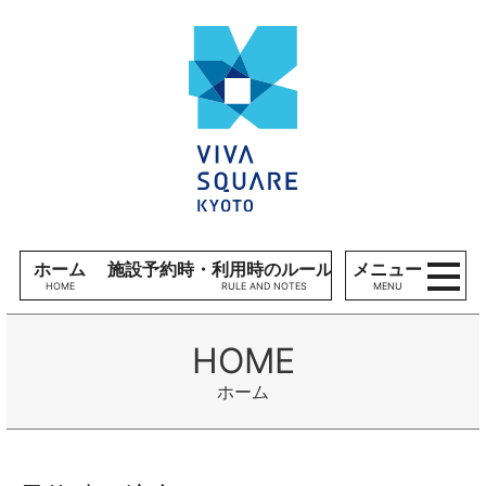
コンテンツへ
V
ナビゲーションへ
I
ホームへ
V
A
S
Q
U
A
R
E
ホーム
施設予約時・利用時のルール、留意事項
メニュー
K
MENU
Y
O
T
O
ホーム
施
設
利