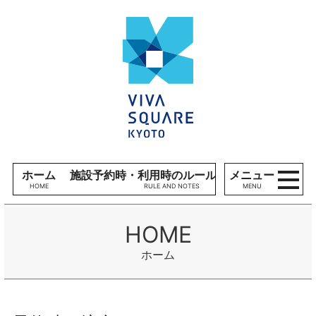
コンテンツへ
V
ナビゲーションへ
I
ホームへ
V
A
S
Q
U
A
R
E
ホーム
施設予約時・利用時のルール、留意事項
メニュー
K
MENU
Y
O
T
O
ホーム
施
設
利