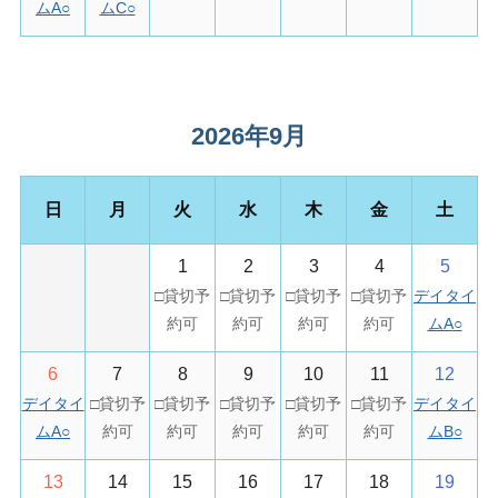
ムA
○
ムC
○
2026年9月
日
月
火
水
木
金
土
1
2
3
4
5
デイタイ
ムA
○
6
7
8
9
10
11
12
デイタイ
デイタイ
ムA
○
ムB
○
13
14
15
16
17
18
19