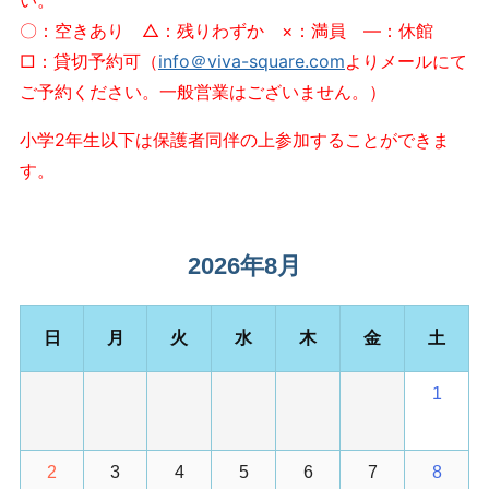
T
〇：空きあり △：残りわずか ×：満員 ―：休館
O
□：貸切予約可（
info＠viva-square.com
よりメールにて
施
ご予約ください。一般営業はございません。）
設
利
小学2年生以下は保護者同伴の上参加することができま
用
す。
予
約
が
で
2026年8月
き
ま
す
日
月
火
水
木
金
土
1
2
3
4
5
6
7
8