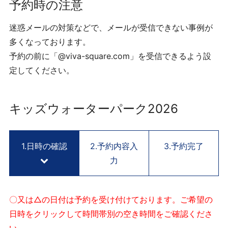
用
予約時の注意
予
約
迷惑メールの対策などで、メールが受信できない事例が
サ
多くなっております。
イ
予約の前に「@viva-square.com」を受信できるよう設
ト
定してください。
V
I
V
キッズウォーターパーク2026
A
S
Q
1.日時の確認
2.予約内容入
3.予約完了
U
力
A
R
E
K
〇又は△の日付は予約を受け付けております。ご希望の
Y
日時をクリックして時間帯別の空き時間をご確認くださ
O
い。