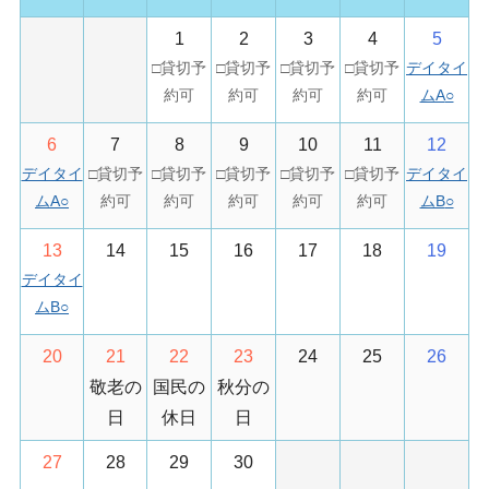
1
2
3
4
5
デイタイ
ムA
○
6
7
8
9
10
11
12
デイタイ
デイタイ
ムA
○
ムB
○
13
14
15
16
17
18
19
デイタイ
ムB
○
20
21
22
23
24
25
26
敬老の
国民の
秋分の
日
休日
日
27
28
29
30