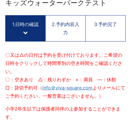
用
キッズウォーターパークテスト
予
約
サ
1.日時の確認
2.予約内容入
3.予約完了
イ
力
ト
V
I
〇又は△の日付は予約を受け付けております。ご希望の
V
日時をクリックして時間帯別の空き時間をご確認くださ
A
い。
S
Q
〇：空きあり △：残りわずか ×：満員 ―：休館
U
□：貸切予約可（
info＠viva-square.com
よりメールにて
A
ご予約ください。一般営業はございません。）
R
E
小学2年生以下は保護者同伴の上参加することができま
K
す。
Y
O