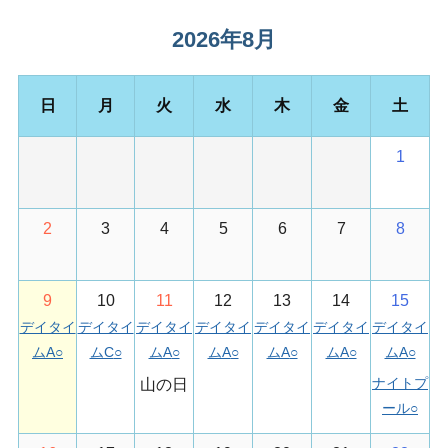
T
O
2026年8月
施
設
日
月
火
水
木
金
土
利
用
予
1
約
が
で
2
3
4
5
6
7
8
き
ま
す
9
10
11
12
13
14
15
デイタイ
デイタイ
デイタイ
デイタイ
デイタイ
デイタイ
デイタイ
ムA
○
ムC
○
ムA
○
ムA
○
ムA
○
ムA
○
ムA
○
ナイトプ
山の日
ール
○