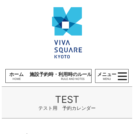
コンテンツへ
V
ナビゲーションへ
I
ホームへ
V
A
S
Q
U
A
R
E
ホーム
施設予約時・利用時のルール、留意事項
メニュー
K
MENU
Y
O
T
O
テスト用 予約カレンダー
施
設
利