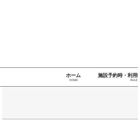
コンテンツへ
VIVA
ナビゲーションへ
SQUARE
ホームへ
KYOTO
施設利用
予約サイ
ト
VIVA
SQUARE
KYOTO
施設利用
ホーム
施設予約時・利用
予約がで
きます