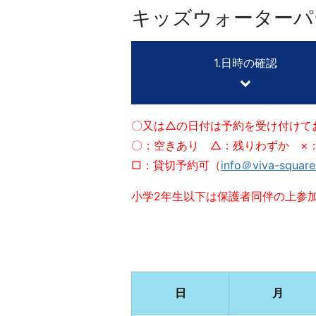
キッズウォーターパ
1.日時の確認
〇又は△の日付は予約を受け付けて
〇：空きあり △：残りわずか ×
□：貸切予約可（
info＠viva-squar
小学2年生以下は保護者同伴の上参
日
月