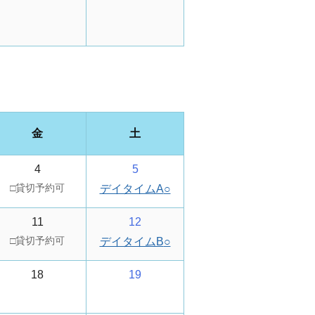
金
土
4
5
デイタイムA
○
11
12
デイタイムB
○
18
19