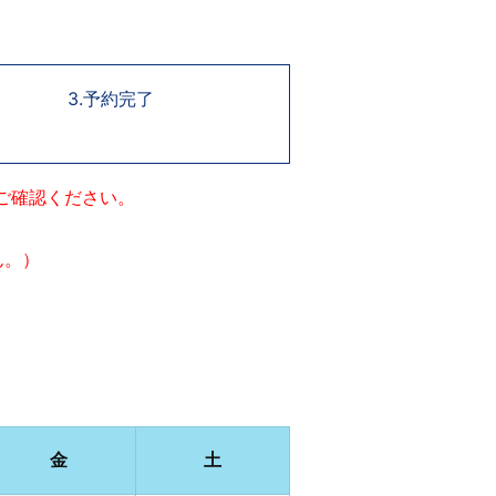
3.予約完了
ご確認ください。
ん。）
金
土