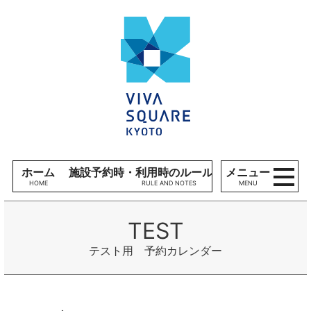
コンテンツへ
V
ナビゲーションへ
I
ホームへ
V
A
S
Q
U
A
R
E
ホーム
施設予約時・利用時のルール、留意事項
メニュー
K
MENU
Y
O
T
O
テスト用 予約カレンダー
施
設
利