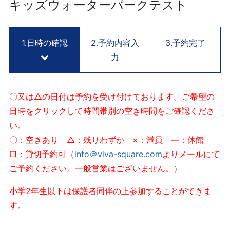
用
キッズウォーターパークテスト
予
約
サ
1.日時の確認
2.予約内容入
3.予約完了
イ
力
ト
V
I
〇又は△の日付は予約を受け付けております。ご希望の
V
日時をクリックして時間帯別の空き時間をご確認くださ
A
い。
S
Q
〇：空きあり △：残りわずか ×：満員 ―：休館
U
□：貸切予約可（
info＠viva-square.com
よりメールにて
A
ご予約ください。一般営業はございません。）
R
E
小学2年生以下は保護者同伴の上参加することができま
K
す。
Y
O