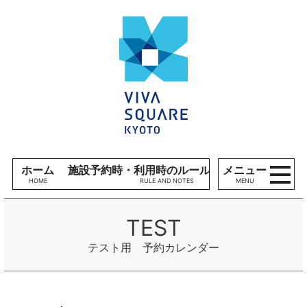
コンテンツへ
V
ナビゲーションへ
I
ホームへ
V
A
S
Q
U
A
R
E
ホーム
施設予約時・利用時のルール、留意事項
メニュー
K
MENU
Y
O
T
O
テスト用 予約カレンダー
施
設
利