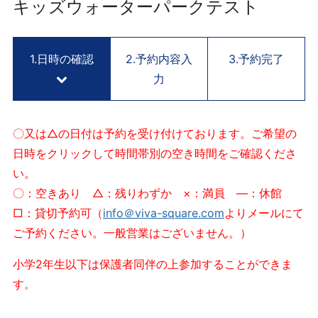
用
キッズウォーターパークテスト
予
約
サ
1.日時の確認
2.予約内容入
3.予約完了
イ
力
ト
V
I
〇又は△の日付は予約を受け付けております。ご希望の
V
日時をクリックして時間帯別の空き時間をご確認くださ
A
い。
S
Q
〇：空きあり △：残りわずか ×：満員 ―：休館
U
□：貸切予約可（
info＠viva-square.com
よりメールにて
A
ご予約ください。一般営業はございません。）
R
E
小学2年生以下は保護者同伴の上参加することができま
K
す。
Y
O