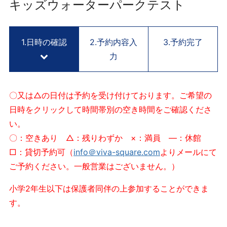
用
キッズウォーターパークテスト
予
約
サ
1.日時の確認
2.予約内容入
3.予約完了
イ
力
ト
V
I
〇又は△の日付は予約を受け付けております。ご希望の
V
日時をクリックして時間帯別の空き時間をご確認くださ
A
い。
S
Q
〇：空きあり △：残りわずか ×：満員 ―：休館
U
□：貸切予約可（
info＠viva-square.com
よりメールにて
A
ご予約ください。一般営業はございません。）
R
E
小学2年生以下は保護者同伴の上参加することができま
K
す。
Y
O