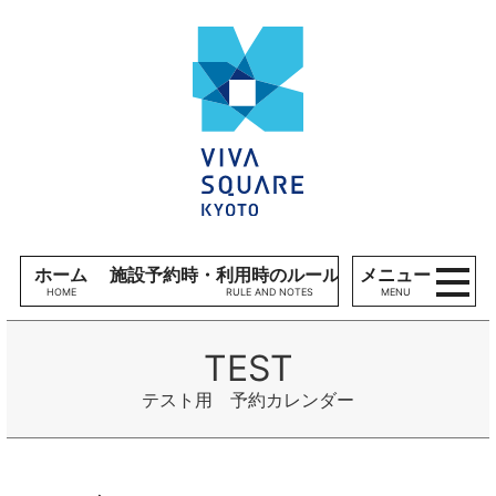
コンテンツへ
V
ナビゲーションへ
I
ホームへ
V
A
S
Q
U
A
R
E
ホーム
施設予約時・利用時のルール、留意事項
メニュー
K
MENU
Y
O
T
O
テスト用 予約カレンダー
施
設
利