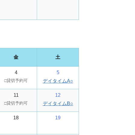
金
土
4
5
デイタイムA
○
11
12
デイタイムB
○
18
19