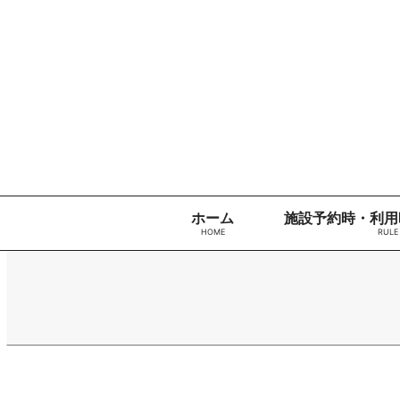
コンテンツへ
VIVA
ナビゲーションへ
SQUARE
ホームへ
KYOTO
施設利用
予約サイ
ト
VIVA
SQUARE
KYOTO
施設利用
ホーム
施設予約時・利用
予約がで
きます