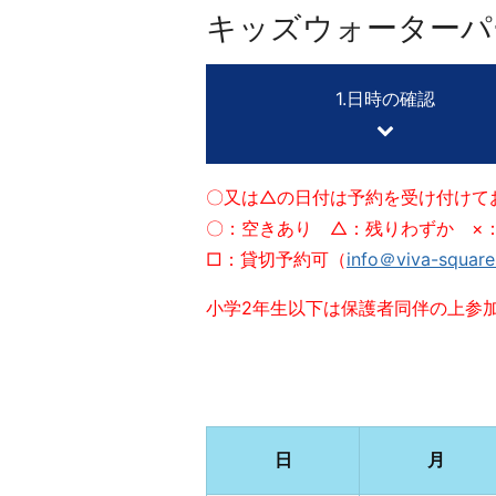
キッズウォーターパ
1.日時の確認
〇又は△の日付は予約を受け付けて
〇：空きあり △：残りわずか ×
□：貸切予約可（
info＠viva-squar
小学2年生以下は保護者同伴の上参
日
月