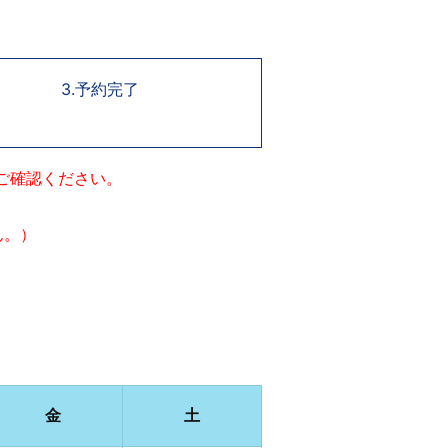
3.予約完了
ご確認ください。
ん。）
金
土