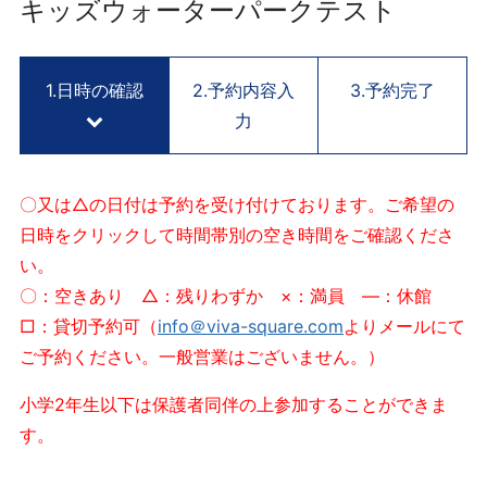
用
キッズウォーターパークテスト
予
約
サ
1.日時の確認
2.予約内容入
3.予約完了
イ
力
ト
V
I
〇又は△の日付は予約を受け付けております。ご希望の
V
日時をクリックして時間帯別の空き時間をご確認くださ
A
い。
S
Q
〇：空きあり △：残りわずか ×：満員 ―：休館
U
□：貸切予約可（
info＠viva-square.com
よりメールにて
A
ご予約ください。一般営業はございません。）
R
E
小学2年生以下は保護者同伴の上参加することができま
K
す。
Y
O