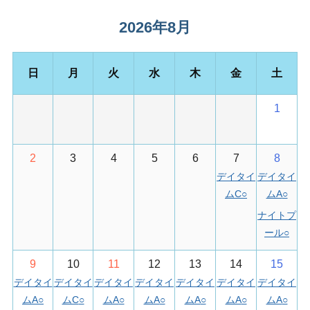
T
O
2026年8月
施
設
日
月
火
水
木
金
土
利
用
予
1
約
が
で
2
3
4
5
6
7
8
き
デイタイ
デイタイ
ま
ムC
○
ムA
○
す
ナイトプ
ール
○
9
10
11
12
13
14
15
デイタイ
デイタイ
デイタイ
デイタイ
デイタイ
デイタイ
デイタイ
ムA
○
ムC
○
ムA
○
ムA
○
ムA
○
ムA
○
ムA
○