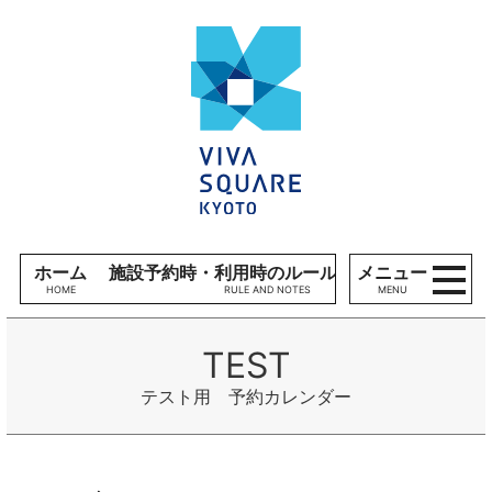
コンテンツへ
V
ナビゲーションへ
I
ホームへ
V
A
S
Q
U
A
R
E
ホーム
施設予約時・利用時のルール、留意事項
メニュー
K
MENU
Y
O
T
O
テスト用 予約カレンダー
施
設
利