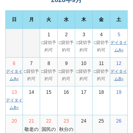
日
月
火
水
木
金
土
1
2
3
4
5
デイタイ
ムA
○
6
7
8
9
10
11
12
デイタイ
デイタイ
ムA
○
ムB
○
13
14
15
16
17
18
19
デイタイ
ムB
○
20
21
22
23
24
25
26
敬老の
国民の
秋分の