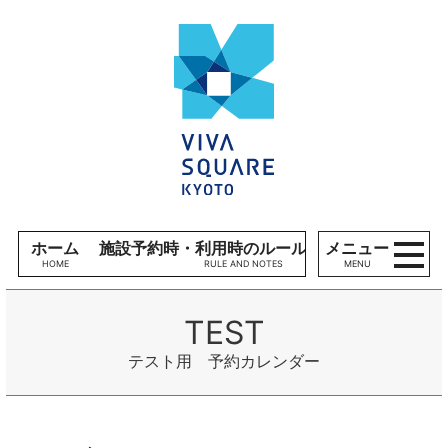
コンテンツへ
V
ナビゲーションへ
I
ホームへ
V
A
S
Q
U
A
R
E
ホーム
施設予約時・利用時のルール、留意事項
メニュー
K
MENU
Y
O
T
O
テスト用 予約カレンダー
施
設
利