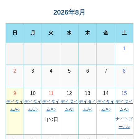
T
O
2026年8月
施
設
日
月
火
水
木
金
土
利
用
予
1
約
が
で
2
3
4
5
6
7
8
き
ま
す
9
10
11
12
13
14
15
デイタイ
デイタイ
デイタイ
デイタイ
デイタイ
デイタイ
デイタイ
ムA
○
ムC
○
ムA
○
ムA
○
ムA
○
ムA
○
ムA
○
ナイトプ
山の日
ール
○