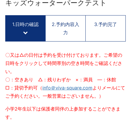
用
キッズウォーターパークテスト
予
約
サ
1.日時の確認
2.予約内容入
3.予約完了
イ
力
ト
V
I
〇又は△の日付は予約を受け付けております。ご希望の
V
日時をクリックして時間帯別の空き時間をご確認くださ
A
い。
S
Q
〇：空きあり △：残りわずか ×：満員 ―：休館
U
□：貸切予約可（
info＠viva-square.com
よりメールにて
A
ご予約ください。一般営業はございません。）
R
E
小学2年生以下は保護者同伴の上参加することができま
K
す。
Y
O