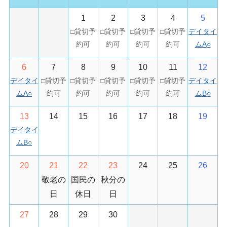
1
2
3
4
5
デイタイ
ムA
○
6
7
8
9
10
11
12
デイタイ
デイタイ
ムA
○
ムB
○
13
14
15
16
17
18
19
デイタイ
ムB
○
20
21
22
23
24
25
26
敬老の
国民の
秋分の
日
休日
日
27
28
29
30