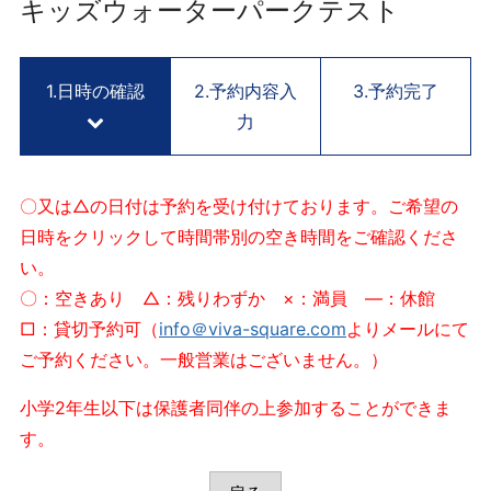
用
キッズウォーターパークテスト
予
約
サ
1.日時の確認
2.予約内容入
3.予約完了
イ
力
ト
V
I
〇又は△の日付は予約を受け付けております。ご希望の
V
日時をクリックして時間帯別の空き時間をご確認くださ
A
い。
S
Q
〇：空きあり △：残りわずか ×：満員 ―：休館
U
□：貸切予約可（
info＠viva-square.com
よりメールにて
A
ご予約ください。一般営業はございません。）
R
E
小学2年生以下は保護者同伴の上参加することができま
K
す。
Y
O