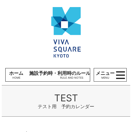
コンテンツへ
V
ナビゲーションへ
I
ホームへ
V
A
S
Q
U
A
R
E
ホーム
施設予約時・利用時のルール、留意事項
メニュー
K
MENU
Y
O
T
O
テスト用 予約カレンダー
施
設
利