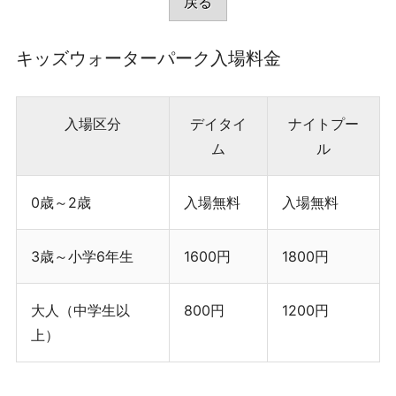
戻る
T
O
施
キッズウォーターパーク入場料金
設
利
用
入場区分
デイタイ
ナイトプー
予
ム
ル
約
が
で
0歳～2歳
入場無料
入場無料
き
ま
3歳～小学6年生
1600円
1800円
す
大人（中学生以
800円
1200円
上）