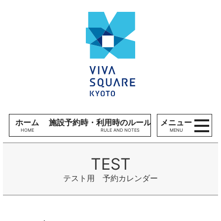
コンテンツへ
V
ナビゲーションへ
I
ホームへ
V
A
S
Q
U
A
R
E
ホーム
施設予約時・利用時のルール、留意事項
メニュー
K
MENU
Y
O
T
O
テスト用 予約カレンダー
施
設
利