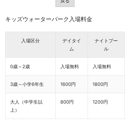
戻る
T
O
施
キッズウォーターパーク入場料金
設
利
用
入場区分
デイタイ
ナイトプー
予
ム
ル
約
が
で
0歳～2歳
入場無料
入場無料
き
ま
3歳～小学6年生
1600円
1800円
す
大人（中学生以
800円
1200円
上）