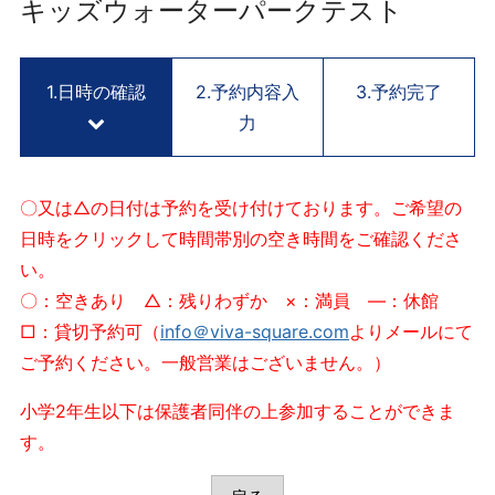
用
キッズウォーターパークテスト
予
約
サ
1.日時の確認
2.予約内容入
3.予約完了
イ
力
ト
V
I
〇又は△の日付は予約を受け付けております。ご希望の
V
日時をクリックして時間帯別の空き時間をご確認くださ
A
い。
S
Q
〇：空きあり △：残りわずか ×：満員 ―：休館
U
□：貸切予約可（
info＠viva-square.com
よりメールにて
A
ご予約ください。一般営業はございません。）
R
E
小学2年生以下は保護者同伴の上参加することができま
K
す。
Y
O