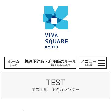
コンテンツへ
V
ナビゲーションへ
I
ホームへ
V
A
S
Q
U
A
R
E
ホーム
施設予約時・利用時のルール、留意事項
メニュー
K
MENU
Y
O
T
O
テスト用 予約カレンダー
施
設
利