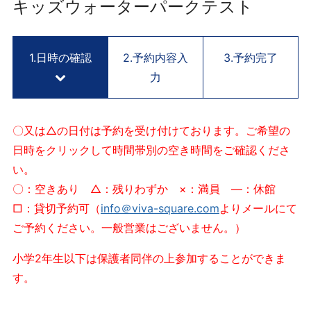
用
キッズウォーターパークテスト
予
約
サ
1.日時の確認
2.予約内容入
3.予約完了
イ
力
ト
V
I
〇又は△の日付は予約を受け付けております。ご希望の
V
日時をクリックして時間帯別の空き時間をご確認くださ
A
い。
S
Q
〇：空きあり △：残りわずか ×：満員 ―：休館
U
□：貸切予約可（
info＠viva-square.com
よりメールにて
A
ご予約ください。一般営業はございません。）
R
E
小学2年生以下は保護者同伴の上参加することができま
K
す。
Y
O