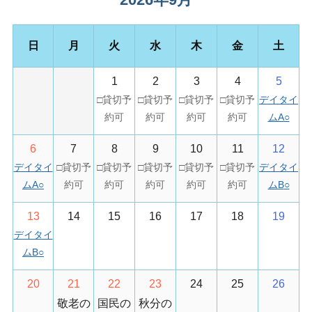
日
月
火
水
木
金
土
1
2
3
4
5
デイタイ
ムA
○
6
7
8
9
10
11
12
デイタイ
デイタイ
ムA
○
ムB
○
13
14
15
16
17
18
19
デイタイ
ムB
○
20
21
22
23
24
25
26
敬老の
国民の
秋分の