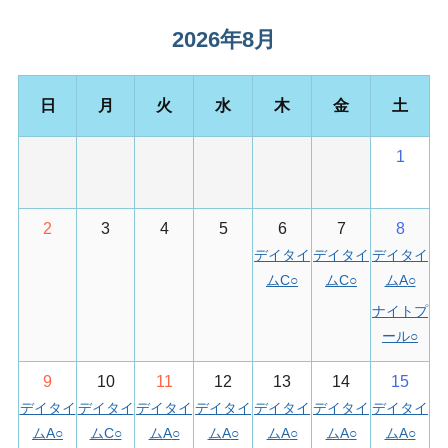
T
O
2026年8月
施
設
日
月
火
水
木
金
土
利
用
予
1
約
が
で
2
3
4
5
6
7
8
き
デイタイ
デイタイ
デイタイ
ま
ムC
○
ムC
○
ムA
○
す
ナイトプ
ール
○
9
10
11
12
13
14
15
デイタイ
デイタイ
デイタイ
デイタイ
デイタイ
デイタイ
デイタイ
ムA
○
ムC
○
ムA
○
ムA
○
ムA
○
ムA
○
ムA
○